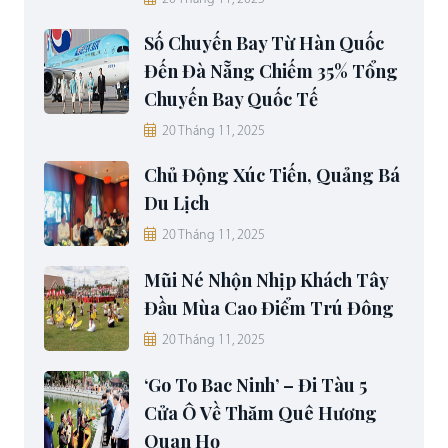
Số Chuyến Bay Từ Hàn Quốc
Đến Đà Nẵng Chiếm 35% Tổng
Chuyến Bay Quốc Tế
20 Tháng 11, 2025
Chủ Động Xúc Tiến, Quảng Bá
Du Lịch
20 Tháng 11, 2025
Mũi Né Nhộn Nhịp Khách Tây
Đầu Mùa Cao Điểm Trú Đông
20 Tháng 11, 2025
‘Go To Bac Ninh’ – Đi Tàu 5
Cửa Ô Về Thăm Quê Hương
Quan Họ