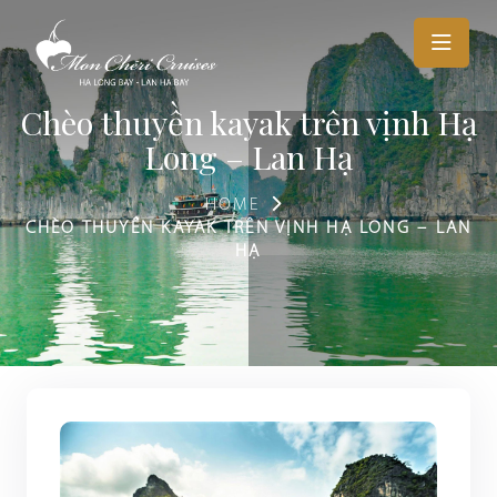
Chèo thuyền kayak trên vịnh Hạ
Long – Lan Hạ
HOME
CHÈO THUYỀN KAYAK TRÊN VỊNH HẠ LONG – LAN
HẠ