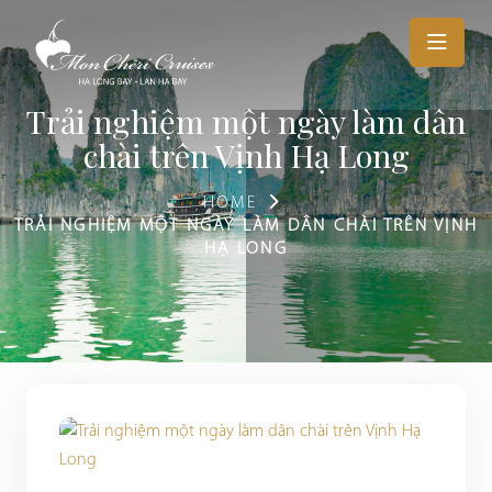
Trải nghiệm một ngày làm dân
chài trên Vịnh Hạ Long
HOME
TRẢI NGHIỆM MỘT NGÀY LÀM DÂN CHÀI TRÊN VỊNH
HẠ LONG