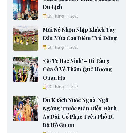
Du Lịch
20 Tháng 11, 2025
Mũi Né Nhộn Nhịp Khách Tây
Đầu Mùa Cao Điểm Trú Đông
20 Tháng 11, 2025
‘Go To Bac Ninh’ – Đi Tàu 5
Cửa Ô Về Thăm Quê Hương
Quan Họ
20 Tháng 11, 2025
Du Khách Nước Ngoài Ngỡ
Ngàng Trước Màn Diễu Hành
Áo Dài, Cổ Phục Trên Phố Đi
Bộ Hồ Gươm