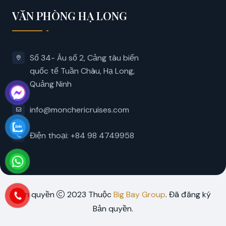
VĂN PHÒNG HẠ LONG
Số 34- Âu số 2, Cảng tàu biển
quốc tế Tuần Châu, Hạ Long,
Quảng Ninh
info@monchericruises.com
Điện thoại: +84 98 4749958
Bản quyền
2023 Thuộc
Big Bay Group
. Đã đăng ký
Bản quyền.