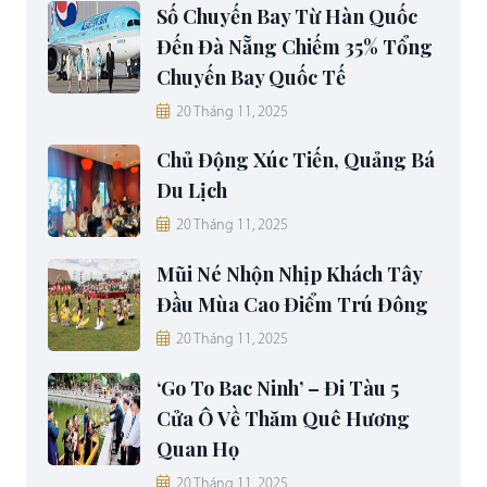
Số Chuyến Bay Từ Hàn Quốc
Đến Đà Nẵng Chiếm 35% Tổng
Chuyến Bay Quốc Tế
20 Tháng 11, 2025
Chủ Động Xúc Tiến, Quảng Bá
Du Lịch
20 Tháng 11, 2025
Mũi Né Nhộn Nhịp Khách Tây
Đầu Mùa Cao Điểm Trú Đông
20 Tháng 11, 2025
‘Go To Bac Ninh’ – Đi Tàu 5
Cửa Ô Về Thăm Quê Hương
Quan Họ
20 Tháng 11, 2025