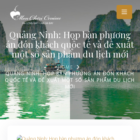
Quảng Ninh: Họp bàn phương
án đón khách quốc tế và đề xuất
một số sản phẩm du lịch mới
HOME
QUẢNG NINH: HỌP BÀN PHƯƠNG ÁN ĐÓN KHÁCH
QUỐC TẾ VÀ ĐỀ XUẤT MỘT SỐ SẢN PHẨM DU LỊCH
MỚI