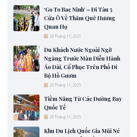
‘Go To Bac Ninh’ – Đi Tàu 5
Cửa Ô Về Thăm Quê Hương
Quan Họ
20 Tháng 11, 2025
Du Khách Nước Ngoài Ngỡ
Ngàng Trước Màn Diễu Hành
Áo Dài, Cổ Phục Trên Phố Đi
Bộ Hồ Gươm
20 Tháng 11, 2025
Tiềm Năng Từ Các Đường Bay
Quốc Tế
20 Tháng 11, 2025
Khu Du Lịch Quốc Gia Mũi Né