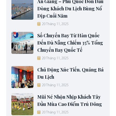
An Giang – Phú Quốc Đón Đầu
Dòng Khách Du Lịch Bùng Nổ
Dịp Cuối Năm
20 Tháng 11, 2025
Số Chuyến Bay Từ Hàn Quốc
Đến Đà Nẵng Chiếm 35% Tổng
Chuyến Bay Quốc Tế
20 Tháng 11, 2025
Chủ Động Xúc Tiến, Quảng Bá
Du Lịch
20 Tháng 11, 2025
Mũi Né Nhộn Nhịp Khách Tây
Đầu Mùa Cao Điểm Trú Đông
20 Tháng 11, 2025