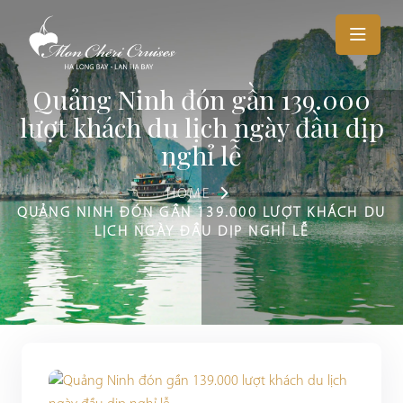
Quảng Ninh đón gần 139.000
lượt khách du lịch ngày đầu dịp
nghỉ lễ
HOME
QUẢNG NINH ĐÓN GẦN 139.000 LƯỢT KHÁCH DU
LỊCH NGÀY ĐẦU DỊP NGHỈ LỄ