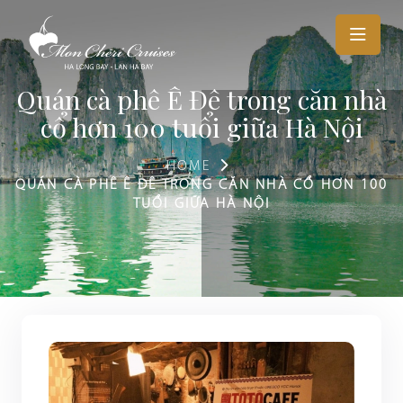
Quán cà phê Ê Đê trong căn nhà
cổ hơn 100 tuổi giữa Hà Nội
HOME
QUÁN CÀ PHÊ Ê ĐÊ TRONG CĂN NHÀ CỔ HƠN 100
TUỔI GIỮA HÀ NỘI