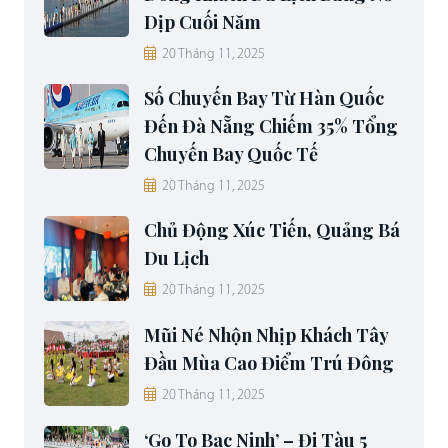
Dịp Cuối Năm
20 Tháng 11, 2025
Số Chuyến Bay Từ Hàn Quốc
Đến Đà Nẵng Chiếm 35% Tổng
Chuyến Bay Quốc Tế
20 Tháng 11, 2025
Chủ Động Xúc Tiến, Quảng Bá
Du Lịch
20 Tháng 11, 2025
Mũi Né Nhộn Nhịp Khách Tây
Đầu Mùa Cao Điểm Trú Đông
20 Tháng 11, 2025
‘Go To Bac Ninh’ – Đi Tàu 5