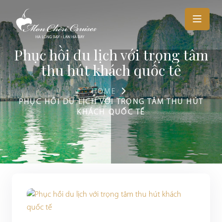
Phục hồi du lịch với trọng tâm
thu hút khách quốc tế
HOME
PHỤC HỒI DU LỊCH VỚI TRỌNG TÂM THU HÚT
KHÁCH QUỐC TẾ