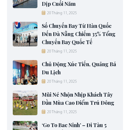
Dịp Cuối Năm
20 Tháng 11, 2025
Số Chuyến Bay Từ Hàn Quốc
Đến Đà Nẵng Chiếm 35% Tổng
Chuyến Bay Quốc Tế
20 Tháng 11, 2025
Chủ Động Xúc Tiến, Quảng Bá
Du Lịch
20 Tháng 11, 2025
Mũi Né Nhộn Nhịp Khách Tây
Đầu Mùa Cao Điểm Trú Đông
20 Tháng 11, 2025
‘Go To Bac Ninh’ – Đi Tàu 5