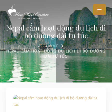
Nepal cấm hoạt động du lịch đi
bộ đường dài tự túc
HOME
NEPAL CẤM HOẠT ĐỘNG DU LỊCH ĐI BỘ ĐƯỜNG
DÀI TỰ TÚC