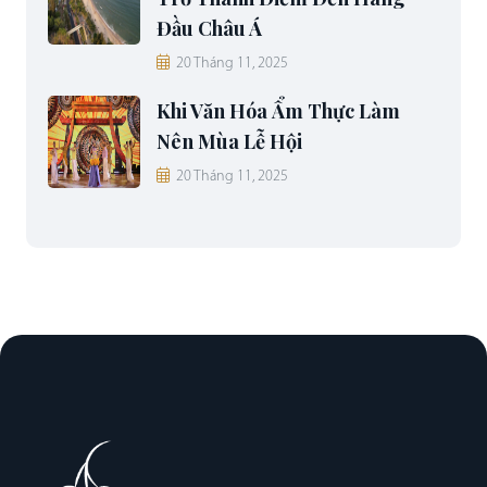
Đầu Châu Á
20 Tháng 11, 2025
Khi Văn Hóa Ẩm Thực Làm
Nên Mùa Lễ Hội
20 Tháng 11, 2025