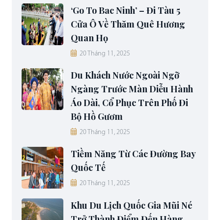
‘Go To Bac Ninh’ – Đi Tàu 5
Cửa Ô Về Thăm Quê Hương
Quan Họ
20 Tháng 11, 2025
Du Khách Nước Ngoài Ngỡ
Ngàng Trước Màn Diễu Hành
Áo Dài, Cổ Phục Trên Phố Đi
Bộ Hồ Gươm
20 Tháng 11, 2025
Tiềm Năng Từ Các Đường Bay
Quốc Tế
20 Tháng 11, 2025
Khu Du Lịch Quốc Gia Mũi Né
Trở Thành Điểm Đến Hàng