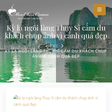
Kỳ lạ ngôi làng Thụy Sĩ cấm du
khách chụp ảnh vì cảnh quá đẹp
HOME
KỲ LẠ NGÔI LÀNG THỤY SĨ CẤM DU KHÁCH CHỤP
ẢNH VÌ CẢNH QUÁ ĐẸP