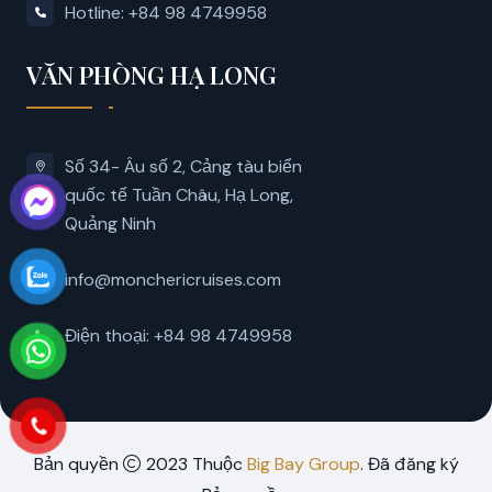
Hotline: +84 98 4749958
VĂN PHÒNG HẠ LONG
Số 34- Âu số 2, Cảng tàu biển
quốc tế Tuần Châu, Hạ Long,
Quảng Ninh
info@monchericruises.com
Điện thoại: +84 98 4749958
Bản quyền
2023 Thuộc
Big Bay Group
. Đã đăng ký