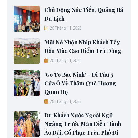
Chủ Động Xúc Tiến, Quảng Bá
Du Lịch
20 Tháng 11, 2025
Mũi Né Nhộn Nhịp Khách Tây
Đầu Mùa Cao Điểm Trú Đông
20 Tháng 11, 2025
‘Go To Bac Ninh’ – Đi Tàu 5
Cửa Ô Về Thăm Quê Hương
Quan Họ
20 Tháng 11, 2025
Du Khách Nước Ngoài Ngỡ
Ngàng Trước Màn Diễu Hành
Áo Dài, Cổ Phục Trên Phố Đi