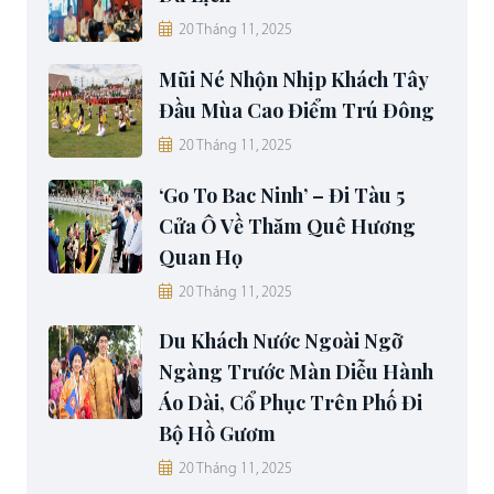
20 Tháng 11, 2025
Mũi Né Nhộn Nhịp Khách Tây
Đầu Mùa Cao Điểm Trú Đông
20 Tháng 11, 2025
‘Go To Bac Ninh’ – Đi Tàu 5
Cửa Ô Về Thăm Quê Hương
Quan Họ
20 Tháng 11, 2025
Du Khách Nước Ngoài Ngỡ
Ngàng Trước Màn Diễu Hành
Áo Dài, Cổ Phục Trên Phố Đi
Bộ Hồ Gươm
20 Tháng 11, 2025