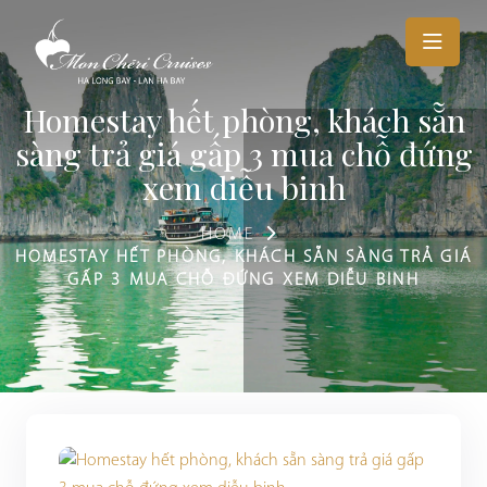
Homestay hết phòng, khách sẵn
sàng trả giá gấp 3 mua chỗ đứng
xem diễu binh
HOME
HOMESTAY HẾT PHÒNG, KHÁCH SẴN SÀNG TRẢ GIÁ
GẤP 3 MUA CHỖ ĐỨNG XEM DIỄU BINH