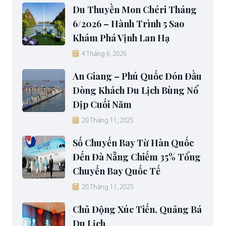
Du Thuyền Mon Chéri Tháng
6/2026 – Hành Trình 5 Sao
Khám Phá Vịnh Lan Hạ
4 Tháng 6, 2026
An Giang – Phú Quốc Đón Đầu
Dòng Khách Du Lịch Bùng Nổ
Dịp Cuối Năm
20 Tháng 11, 2025
Số Chuyến Bay Từ Hàn Quốc
Đến Đà Nẵng Chiếm 35% Tổng
Chuyến Bay Quốc Tế
20 Tháng 11, 2025
Chủ Động Xúc Tiến, Quảng Bá
Du Lịch