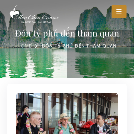
Đón tỷ phú đến tham quan
HOME
ĐÓN TỶ PHÚ ĐẾN THAM QUAN