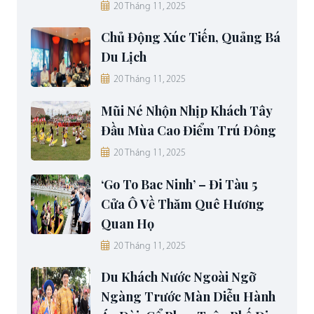
20 Tháng 11, 2025
Chủ Động Xúc Tiến, Quảng Bá
Du Lịch
20 Tháng 11, 2025
Mũi Né Nhộn Nhịp Khách Tây
Đầu Mùa Cao Điểm Trú Đông
20 Tháng 11, 2025
‘Go To Bac Ninh’ – Đi Tàu 5
Cửa Ô Về Thăm Quê Hương
Quan Họ
20 Tháng 11, 2025
Du Khách Nước Ngoài Ngỡ
Ngàng Trước Màn Diễu Hành