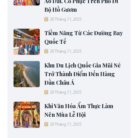
Áo Dài, Cổ Phục Trên Phố Đi
Bộ Hồ Gươm
20 Tháng 11, 2025
Tiềm Năng Từ Các Đường Bay
Quốc Tế
20 Tháng 11, 2025
Khu Du Lịch Quốc Gia Mũi Né
Trở Thành Điểm Đến Hàng
Đầu Châu Á
20 Tháng 11, 2025
Khi Văn Hóa Ẩm Thực Làm
Nên Mùa Lễ Hội
20 Tháng 11, 2025