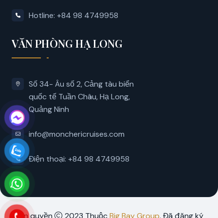
Hotline: +84 98 4749958
VĂN PHÒNG HẠ LONG
Số 34- Âu số 2, Cảng tàu biển
quốc tế Tuần Châu, Hạ Long,
Quảng Ninh
info@monchericruises.com
Điện thoại: +84 98 4749958
Bản quyền
2023 Thuộc
Big Bay Group
. Đã đăng ký