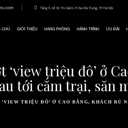
es.com
Tầng 5, Số 16 Thi Sách, P. Hai Bà Trưng, ​​TP Hà Nội
G CHỦ
GIỚI THIỆU
HẠNG PHÒNG
HÀNH TRÌNH
ƯU ĐÃI
 ‘view triệu đô’ ở C
au tới cắm trại, săn 
‘VIEW TRIỆU ĐÔ’ Ở CAO BẰNG, KHÁCH RỦ 