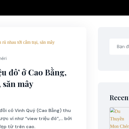
éri
ệu đô’ ở Cao Bằng,
, săn mây
Recen
đồi cỏ Vinh Quý (Cao Bằng) thu
ược ví như “view triệu đô”,… bởi
ẹp từ trên cao.