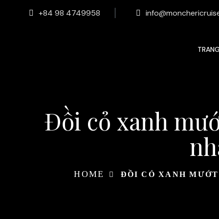
+84 98 4749958
info@monchericruis
TRAN
Đồi cỏ xanh mướt
nh
HOME
ĐỒI CỎ XANH MƯỚT 