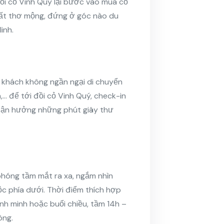
ồi cỏ Vinh Quý lại bước vào mùa cỏ
rất thơ mộng, đứng ở góc nào du
inh.
u khách không ngần ngại di chuyển
,… để tới đồi cỏ Vinh Quý, check-in
tận hưởng những phút giây thư
phóng tầm mắt ra xa, ngắm nhìn
c phía dưới. Thời điểm thích hợp
ình minh hoặc buổi chiều, tầm 14h –
ông.