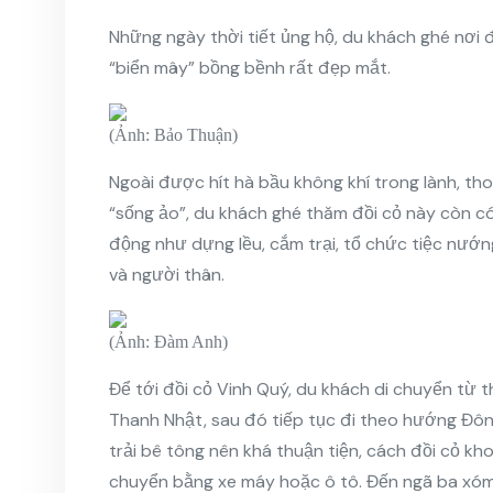
Những ngày thời tiết ủng hộ, du khách ghé nơi
“biển mây” bồng bềnh rất đẹp mắt.
(Ảnh: Bảo Thuận)
Ngoài được hít hà bầu không khí trong lành, t
“sống ảo”, du khách ghé thăm đồi cỏ này còn có
động như dựng lều, cắm trại, tổ chức tiệc nướng
và người thân.
(Ảnh: Đàm Anh)
Để tới đồi cỏ Vinh Quý, du khách di chuyển từ 
Thanh Nhật, sau đó tiếp tục đi theo hướng Đôn
trải bê tông nên khá thuận tiện, cách đồi cỏ k
chuyển bằng xe máy hoặc ô tô. Đến ngã ba xóm