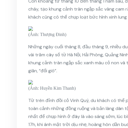
Còn khoảng từ tháng 10 đến tháng 1 năm sau, đ
cháy, tạo khung cảnh tràn ngập sắc vàng cam 
khách cũng có thể chụp loạt bức hình xinh lung l
(Ảnh: Thượng Đinh)
Những ngày cuối tháng 8, đầu tháng 9, nhiều d
vài trăm cây số từ Hà Nội, Hải Phòng, Quảng Ninh
khung cảnh tràn ngập sắc xanh màu cỏ non và 
giãn, “đổi gió”.
(Ảnh: Huyền Kim Thanh)
Từ trên đỉnh đồi cỏ Vinh Quý, du khách có thể 
toàn cảnh những đồng ruộng và bản làng dân tộ
nhất để chụp hình ở đây là vào sáng sớm, lúc b
17h, khi ánh mặt trời dịu nhẹ, hoàng hôn dần bu