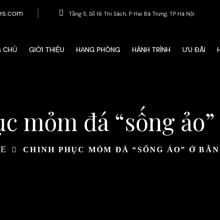
es.com
Tầng 5, Số 16 Thi Sách, P. Hai Bà Trưng, ​​TP Hà Nội
G CHỦ
GIỚI THIỆU
HẠNG PHÒNG
HÀNH TRÌNH
ƯU ĐÃI
c mỏm đá “sống ảo”
E
CHINH PHỤC MỎM ĐÁ “SỐNG ẢO” Ở BẰN