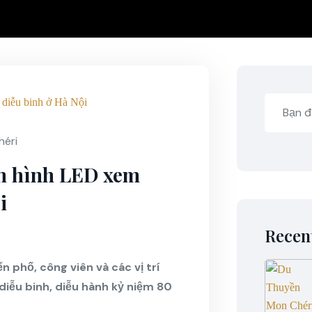
héri
àn hình LED xem
i
Recen
n phố, công viên và các vị trí
diễu binh, diễu hành kỷ niệm 80