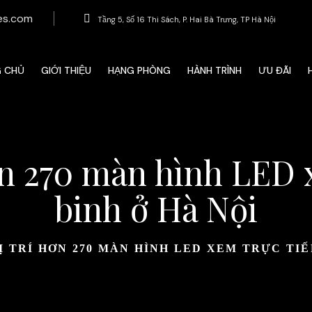
es.com
Tầng 5, Số 16 Thi Sách, P. Hai Bà Trưng, ​​TP Hà Nội
G CHỦ
GIỚI THIỆU
HẠNG PHÒNG
HÀNH TRÌNH
ƯU ĐÃI
ơn 270 màn hình LED 
binh ở Hà Nội
Ị TRÍ HƠN 270 MÀN HÌNH LED XEM TRỰC TIẾ