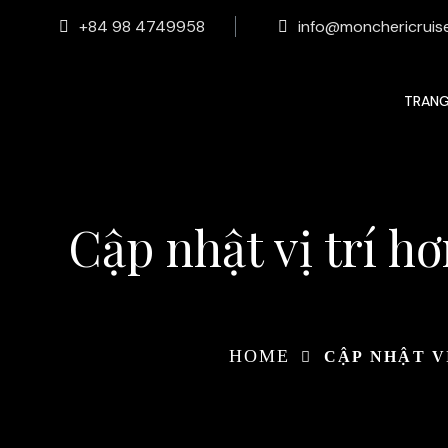
+84 98 4749958
info@monchericruis
TRAN
Cập nhật vị trí h
HOME
CẬP NHẬT V