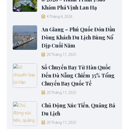
Khám Phá Vịnh Lan Hạ
4 Tháng 6, 2026
An Giang – Phú Quốc Đón Đầu
Dòng Khách Du Lịch Bùng Nổ
Dịp Cuối Năm
20 Tháng 11, 2025
Số Chuyến Bay Từ Hàn Quốc
Đến Đà Nẵng Chiếm 35% Tổng
Chuyến Bay Quốc Tế
20 Tháng 11, 2025
Chủ Động Xúc Tiến, Quảng Bá
Du Lịch
20 Tháng 11, 2025