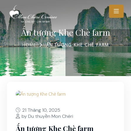
Ấn tượng Khe Chè farm
HOME
ẤN TƯỢNG KHE CHÈ FARM
21 Tháng 10, 2025
by Du thuyền Mon Chéri
Ấn tượng Khe Chè farm